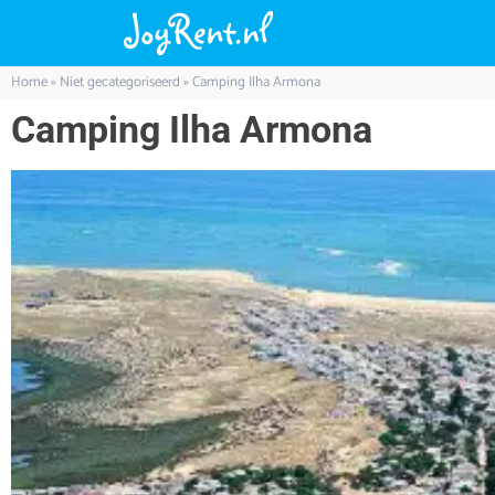
Home
»
Niet gecategoriseerd
»
Camping Ilha Armona
Camping Ilha Armona