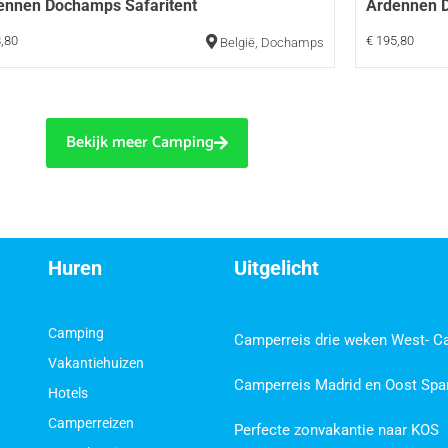
ennen Dochamps Safaritent
Ardennen 
,80
€ 195,80
België
,
Dochamps
Bekijk meer Camping
Huren
Uitgelicht
Camping
Camperreis drie weken West- C
Vakantiehuizen
Camperreis Madrid en Oost Spa
Hotels
Camperreizen
Perfecte zonvakantie naar KOS