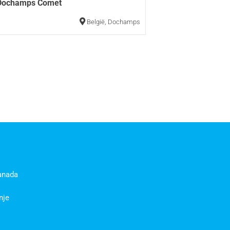
Dochamps Comet
België
,
Dochamps
anada
nje