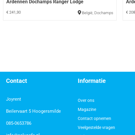
Ardennen Dochamps Ranger Lodge
Ard
€ 241,30
€ 208
België
,
Dochamps
Contact
Informatie
Joyrent
Over ons
Magazine
Beilervaart 5 Hoogersmilde
Contact opnemen
085-0653786
Veelgestelde vragen