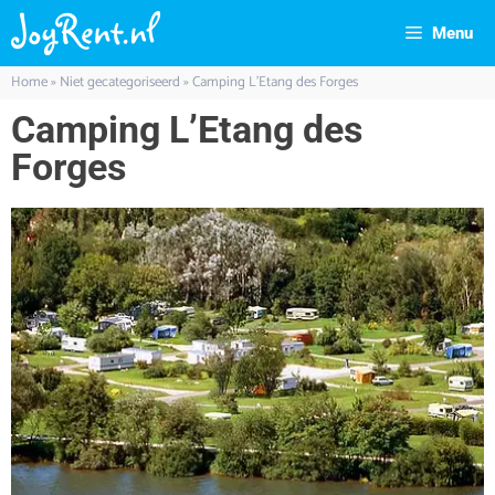
Menu
Home
»
Niet gecategoriseerd
»
Camping L’Etang des Forges
Camping L’Etang des
Forges