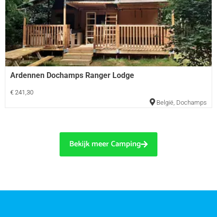
Ardennen Dochamps Ranger Lodge
€ 241,30
België
,
Dochamps
Bekijk meer Camping