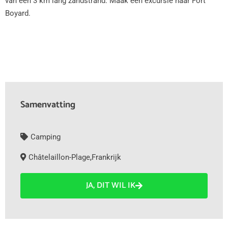
van een 3 km lang zandstrand. Maak een excursie naar Fort
Boyard.
Samenvatting
Camping
Châtelaillon-Plage
,
Frankrijk
JA, DIT WIL IK