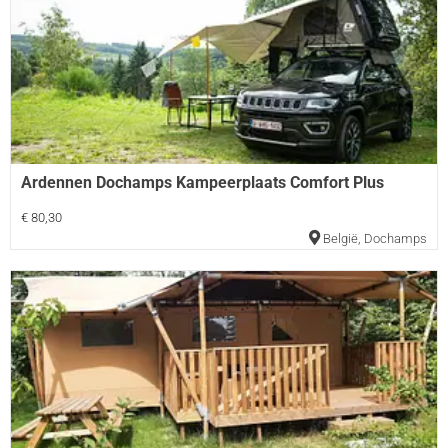
Ardennen Dochamps Kampeerplaats Comfort Plus
€ 80,30
België
,
Dochamps