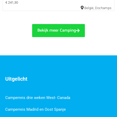
€ 241,30
België
,
Dochamps
Bekijk meer Camping
Uitgelicht
Camperreis drie weken West- Canada
Camperreis Madrid en Oost Spanje