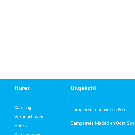
Huren
Uitgelicht
Camping
Camperreis drie weken West- C
Vakantiehuizen
Camperreis Madrid en Oost Spa
Hotels
Camperreizen