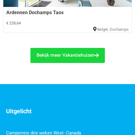
Ardennen Dochamps Taos
€ 228,64
België
,
Dochamps
Bekijk meer Vakantiehuizen
Uitgelicht
Camperreis drie weken West- Canada