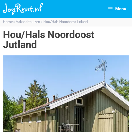
Menu
Home
»
Vakantiehuizen
»
Hou/Hals Noordoost Jutland
Hou/Hals Noordoost
Jutland